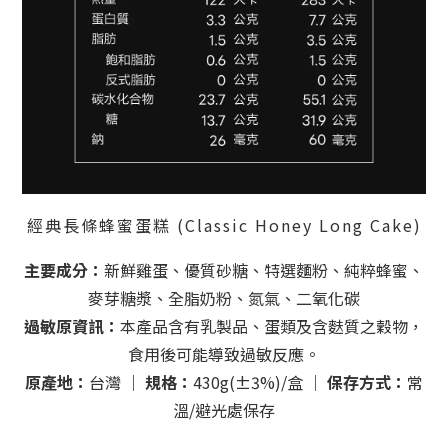
經典長條蜂蜜蛋糕 (Classic Honey Long Cake)
主要成分：
新鮮雞蛋、優質砂糖、特選麵粉、純粹蜂蜜、
麥芽糖漿、全脂奶粉、氮氣、二氧化碳
過敏原資訊：
本產品含有乳製品、蛋類及含麩質之穀物，
食用後可能導致過敏反應。
原產地：
台灣 ｜
規格：
430g(±3%)/盒 ｜
保存方式：
常
溫/避光處保存