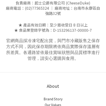
負責廠商：起士公爵有限公司 (CheeseDuke)
廠商電話：(02)77565324 ｜ 廠商地址：台南市永康區自
強路32號
★ 產品有效日期：至少距收受日 8 日以上
★ 食品業登錄字號為：D-153296137-00000-7
官網商品採冷凍宅配出貨，與門市冷藏販售之保存
方式不同，因此保存期限將依商品實際保存溫層有
所差異。各通路皆依最佳賞味狀態與品質標準進行
管理，請安心選購與食用。
About
Brand Story
Our Values