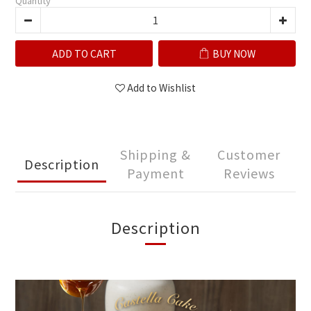
Quantity
ADD TO CART
BUY NOW
Add to Wishlist
Shipping &
Customer
Description
Payment
Reviews
Description