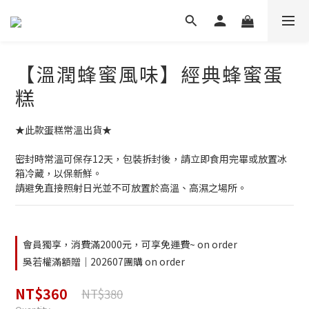
【溫潤蜂蜜風味】經典蜂蜜蛋
糕
★此款蛋糕常溫出貨★
密封時常溫可保存12天，包裝拆封後，請立即食用完畢或放置冰
箱冷藏，以保新鮮。
請避免直接照射日光並不可放置於高溫、高濕之場所。
會員獨享，消費滿2000元，可享免運費~ on order
吳若權滿額贈｜202607團購 on order
NT$360
NT$380