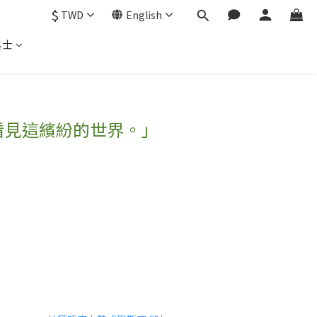
$
TWD
English
起士
看見這繽紛的世界。」