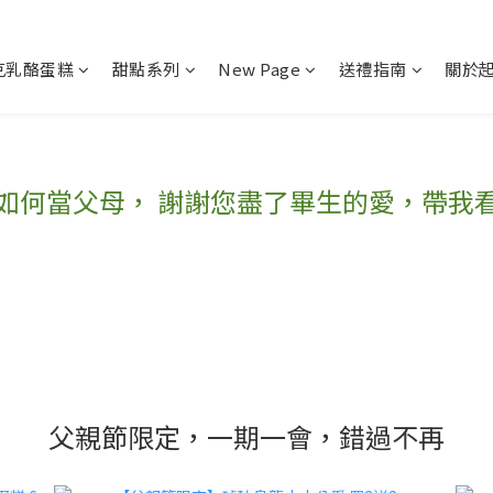
克乳酪蛋糕
甜點系列
New Page
送禮指南
關於
如何當父母， 謝謝您盡了畢生的愛，帶我
父親節限定，一期一會，錯過不再