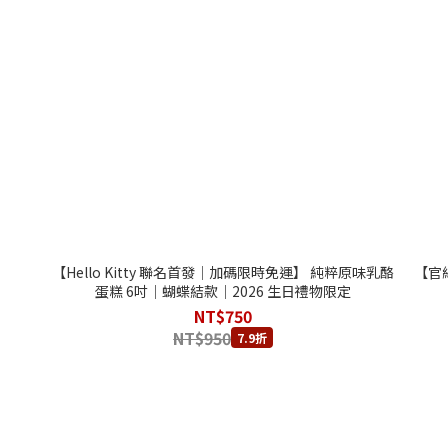
【Hello Kitty 聯名首發│加碼限時免運】 純粹原味乳酪
【官
蛋糕 6吋｜蝴蝶結款｜2026 生日禮物限定
NT$750
NT$950
7.9折