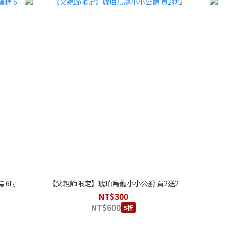
 6吋
【父親節限定】琥珀烏龍小小公爵 買2送2
NT$300
NT$600
5折