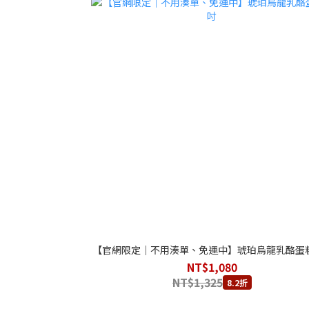
【官網限定｜不用湊單、免運中】琥珀烏龍乳酪蛋糕
NT$1,080
NT$1,325
8.2折