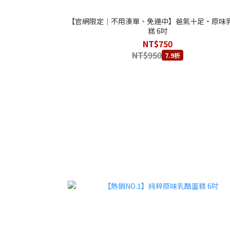
【官網限定｜不用湊單、免運中】爸氣十足‧原味
糕 6吋
NT$750
NT$950
7.9折