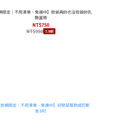
網限定｜不用湊單、免運中】歐爸再帥也沒我爸帥乳
酪蛋糕
NT$750
NT$950
7.9折