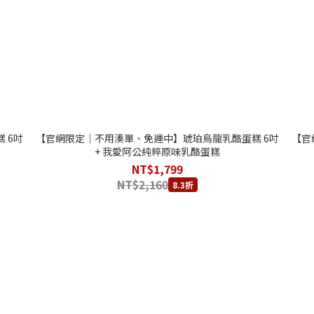
 6吋
【官網限定｜不用湊單、免運中】琥珀烏龍乳酪蛋糕 6吋
【官
+ 我愛阿公純粹原味乳酪蛋糕
NT$1,799
NT$2,160
8.3折