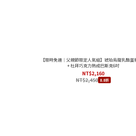
【限時免運｜父親節限定人氣組】琥珀烏龍乳酪蛋糕
+ 杜拜巧克力熟成巴斯克6吋
NT$2,160
NT$2,450
8.8折