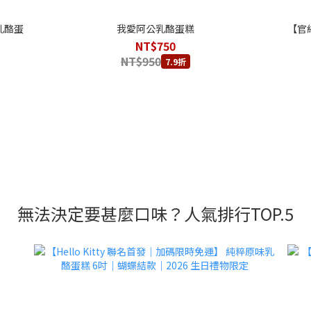
乳酪蛋
我愛阿公乳酪蛋糕
【官
NT$750
NT$950
7.9折
無法決定要甚麼口味？人氣排行TOP.5