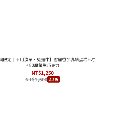
網限定｜不用湊單、免運中】雪釀香芋乳酪蛋糕 6吋
+ 80厚藏生巧克力
NT$1,250
NT$1,500
8.3折