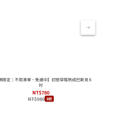
網限定｜不用湊單、免運中】初戀草莓熟成巴斯克 6
【官網限定｜不用
吋
NT$780
NT$980
8折