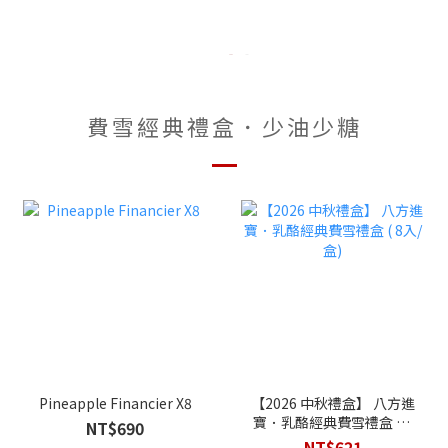
費雪經典禮盒．少油少糖
Pineapple Financier X8
【2026 中秋禮盒】 八方進
寶．乳酪經典費雪禮盒 ( 8
NT$690
入/盒)
NT$621