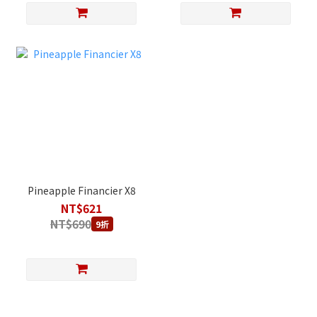
Pineapple Financier X8
NT$621
NT$690
9折