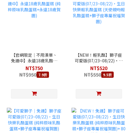
【官網限定｜不用湊單、
【NEW！輕乳酪】獅子座
免運中】永遠18歲乳酪蛋
可愛版(07/23~08/22)‧生
糕 (純粹原味乳酪蛋糕+永
日快樂輕乳酪蛋糕 (天使親
NT$750
NT$520
遠18歲賀圖)
吻輕乳酪蛋糕+獅子座專屬
NT$950
NT$550
7.9折
9.5折
祝福賀圖)