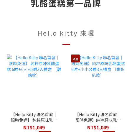
乳酪蛋糕第一品牌
Hello kitty 來囉
限量
【Hello Kitty 聯名首發│
【Hello Kitty 聯名首發│
限時免運】 純粹原味乳酪
限時免運】純粹原味乳酪
蛋糕 6吋+小小公爵3入禮
蛋糕 6吋+小小公爵3入禮
NT$1,049
NT$1,049
盒 〔甜點款〕
盒 〔蝴蝶結款〕