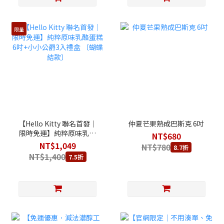
限量
【Hello Kitty 聯名首發│
仲夏芒果熟成巴斯克 6吋
限時免運】純粹原味乳酪
NT$680
蛋糕 6吋+小小公爵3入禮
NT$1,049
NT$780
8.7折
盒 〔蝴蝶結款〕
NT$1,400
7.5折