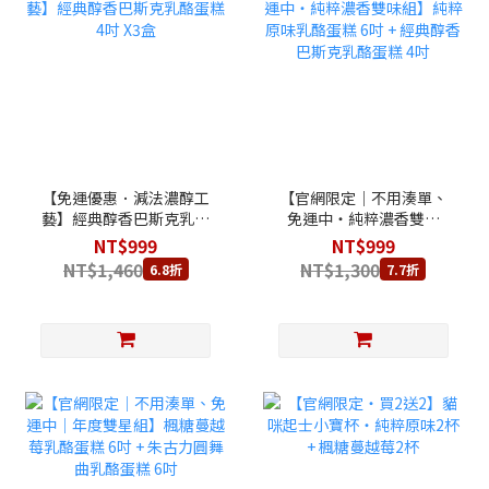
【免運優惠．減法濃醇工
【官網限定｜不用湊單、
藝】經典醇香巴斯克乳酪
免運中・純粹濃香雙味
蛋糕 4吋 X3盒
組】純粹原味乳酪蛋糕 6
NT$999
NT$999
吋 + 經典醇香巴斯克乳酪
NT$1,460
NT$1,300
6.8折
7.7折
蛋糕 4吋