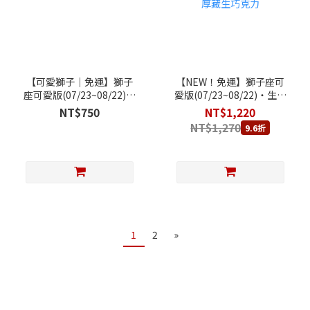
【可愛獅子｜免運】獅子
【NEW！免運】獅子座可
座可愛版(07/23~08/22)‧
愛版(07/23~08/22)‧生日
生日快樂乳酪蛋糕 (純粹原
快樂乳酪蛋糕 (純粹原味乳
NT$750
NT$1,220
味乳酪蛋糕+獅子座專屬祝
酪蛋糕+獅子座專屬祝福賀
NT$1,270
9.6折
福賀圖)
圖)+ 80厚藏生巧克力
1
2
»