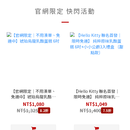
官網限定 快閃活動
【官網限定｜不用湊單、
【Hello Kitty 聯名首發│
免運中】琥珀烏龍乳酪蛋
限時免運】 純粹原味乳酪
糕 6吋
蛋糕 6吋+小小公爵3入禮
NT$1,080
NT$1,049
盒 〔甜點款〕
NT$1,325
NT$1,400
8.2折
7.5折