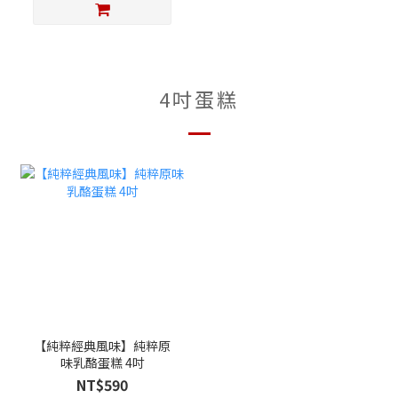
4吋蛋糕
【純粹經典風味】純粹原
味乳酪蛋糕 4吋
NT$590