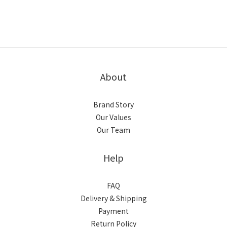
About
Brand Story
Our Values
Our Team
Help
FAQ
Delivery & Shipping
Payment
Return Policy