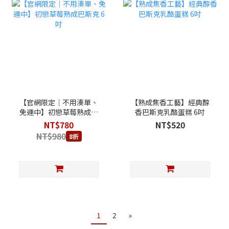
【官網限定｜不用湊單、
【熟成焦香工藝】經典醇
免運中】初戀草莓熟成巴
香巴斯克乳酪蛋糕 6吋
斯克 6吋
NT$780
NT$520
NT$980
8折
1
2
»