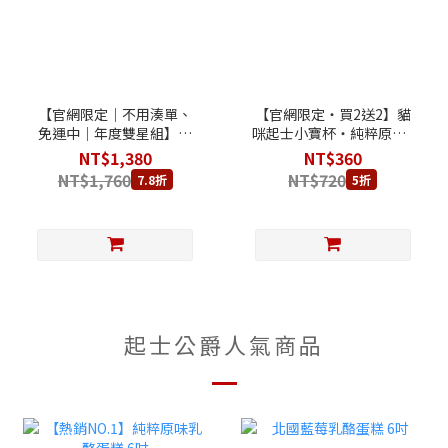
【官網限定｜不用湊單、
【官網限定‧買2送2】貓
免運中｜年度雙星組】楓
咪起士小寶杯‧純粹原味2
糖蔓越莓乳酪蛋糕 6吋 +
杯 + 楓糖蔓越莓2杯
NT$1,380
NT$360
朱古力圓舞曲乳酪蛋糕 6
NT$1,760
NT$720
7.8折
5折
吋
起士公爵人氣商品