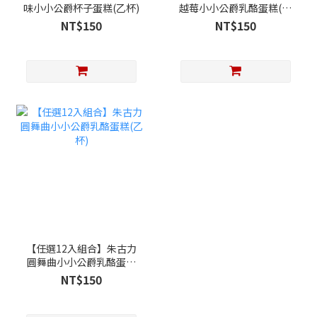
味小小公爵杯子蛋糕(乙杯)
越莓小小公爵乳酪蛋糕(乙
杯)
NT$150
NT$150
【任選12入組合】朱古力
圓舞曲小小公爵乳酪蛋糕
(乙杯)
NT$150