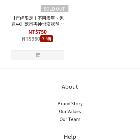
SOLD OUT
【官網限定｜不用湊單、免
運中】歐爸再帥也沒我爸帥
乳酪蛋糕
NT$750
NT$950
7.9折
About
Brand Story
Our Values
Our Team
Help