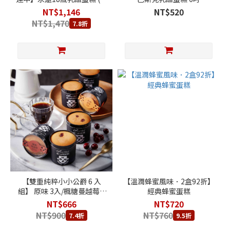
粹原味乳酪蛋糕+永遠18歲賀
NT$1,146
NT$520
圖) + 80厚藏生巧克力
NT$1,470
7.8折
【雙重純粹小小公爵 6 入
【溫潤蜂蜜風味．2盒92折】
組】 原味 3入/楓糖蔓越莓 3
經典蜂蜜蛋糕
入
NT$666
NT$720
NT$900
NT$760
7.4折
9.5折