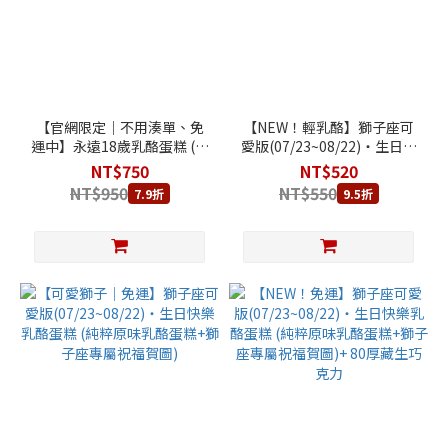
【官網限定｜不用湊單、免
【NEW！輕乳酪】獅子座可
運中】永遠18歲乳酪蛋糕 (純
愛版(07/23~08/22)‧生日快
粹原味乳酪蛋糕+永遠18歲賀
樂輕乳酪蛋糕 (天使親吻輕乳
NT$750
NT$520
圖)
酪蛋糕+獅子座專屬祝福賀
NT$950
NT$550
7.9折
9.5折
圖)