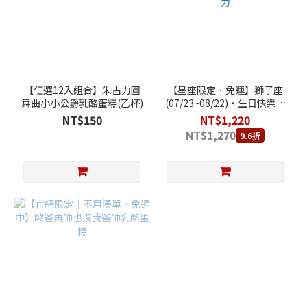
【任選12入組合】朱古力圓
【星座限定．免運】獅子座
舞曲小小公爵乳酪蛋糕(乙杯)
(07/23~08/22)‧生日快樂乳
酪蛋糕 (純粹原味乳酪蛋糕
NT$150
NT$1,220
+獅子座專屬祝福賀圖)+ 80
NT$1,270
9.6折
厚藏生巧克力