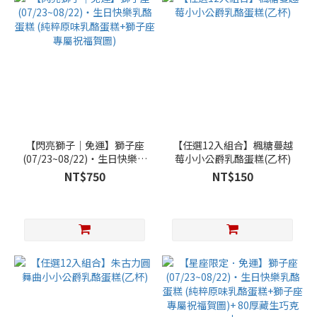
【閃亮獅子｜免運】獅子座
【任選12入組合】楓糖蔓越
(07/23~08/22)‧生日快樂乳
莓小小公爵乳酪蛋糕(乙杯)
酪蛋糕 (純粹原味乳酪蛋糕
NT$750
NT$150
+獅子座專屬祝福賀圖)