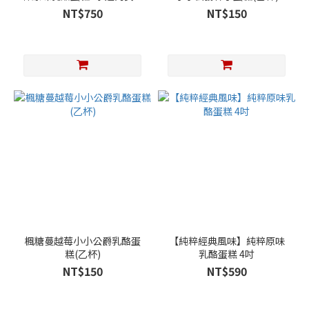
賀圖)
NT$750
NT$150
楓糖蔓越莓小小公爵乳酪蛋
【純粹經典風味】純粹原味
糕(乙杯)
乳酪蛋糕 4吋
NT$150
NT$590