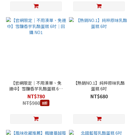
【官網限定｜不用湊單、免
【熱銷NO.1】純粹原味乳酪
運中】雪釀香芋乳酪蛋糕 6吋
蛋糕 6吋
｜回購 NO1
NT$780
NT$680
NT$980
8折