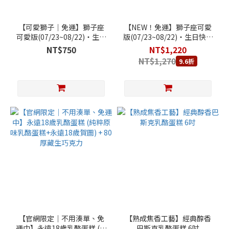
【可愛獅子｜免運】獅子座
【NEW！免運】獅子座可愛
可愛版(07/23~08/22)‧生日
版(07/23~08/22)‧生日快樂
快樂乳酪蛋糕 (純粹原味乳酪
乳酪蛋糕 (純粹原味乳酪蛋糕
NT$750
NT$1,220
蛋糕+獅子座專屬祝福賀圖)
+獅子座專屬祝福賀圖)+ 80
NT$1,270
9.6折
厚藏生巧克力
【官網限定｜不用湊單、免
【熟成焦香工藝】經典醇香
運中】永遠18歲乳酪蛋糕 (純
巴斯克乳酪蛋糕 6吋