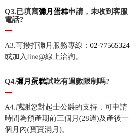
Q3.已填寫
彌月蛋糕
申請，未收到客服
電話?
A3.可撥打彌月服務專線：
02-77565324
或加入line@線上洽詢。
Q4.
彌月蛋糕
試吃有週數限制嗎?
A4.感謝您對起士公爵的支持，可申請
時間為預產期前三個月(28週)及產後一
個月內(寶寶滿月)。