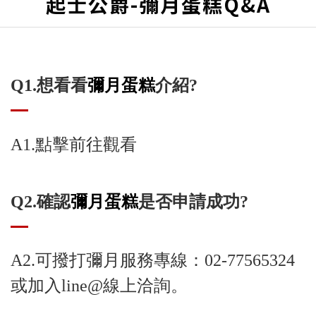
起士公爵-彌月蛋糕Q&A
Q1.想看看
彌月蛋糕
介紹?
點擊前往觀看
A1.
Q2.確認
彌月蛋糕
是否申請成功?
A2.可撥打彌月服務專線：02-77565324
或加入line@線上洽詢。