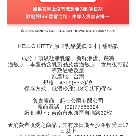
HELLO KITTY 原味乳酪蛋糕 6吋｜甜點款
成分：頂級凝脂乳酪、新鮮液蛋、蔗糖
過敏原：本產品含乳製品及蛋過敏原，食用後可能
導致過敏反應
原產地：台灣
規格：430g(±3%)/盒
保存方式：低溫冷凍(-18℃以下)保存
負責廠商：起士公爵有限公司
廠商電話：(02)77565324
廠商地址：台南市永康區自強路32號
★消費者收受之商品，其有效日期至少距收受日17
日以上