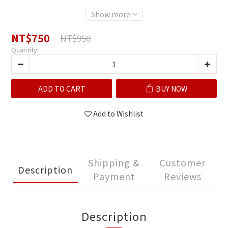
Show more
NT$750
NT$950
Quantity
ADD TO CART
BUY NOW
Add to Wishlist
Shipping &
Customer
Description
Payment
Reviews
Description