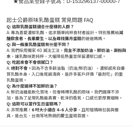
★食品業登錄字號為：D-153296137-00000-7
起士公爵原味乳酪蛋糕 常見問題 FAQ
Q: 這款乳酪蛋糕適合什麼樣的人群？
A: 專為喜愛濃郁乳酪、追求簡單純粹食材者設計。特別推薦給
減
醣飲食者、長輩慶生、以及尋找彌月蛋糕
的爸爸媽媽。
Q: 與一般重乳酪蛋糕有什麼不同？
A: 我們採用獨家 4D 減法工法，
完全不添加奶油、鮮奶油、澱粉與
水
，讓乳酪味更純粹，大幅降低熱量並保留濃郁口感。
Q: 吃起來會不會很膩口？
A:
絕對不會。
因為不含多餘油脂（奶油/鮮奶油），濃郁感來自優
質乳酪本身，入口後尾韻清爽，是許多客戶評價「最耐吃」的重
乳酪蛋糕。
Q: 為什麼選擇不加鮮奶油？
A: 鮮奶油雖能軟化質地，但會稀釋乳酪的原味。我們選擇不添
加，是為了呈現乳酪最真實、乾淨的香氣，口感也更厚實細緻。
Q: 這款可以當作生日蛋糕嗎？
A: 非常推薦！
6 吋大小適合 4–6 人分享
，且附贈精緻包裝與餐
具，是台北、台南等地熱銷的慶生蛋糕首選。