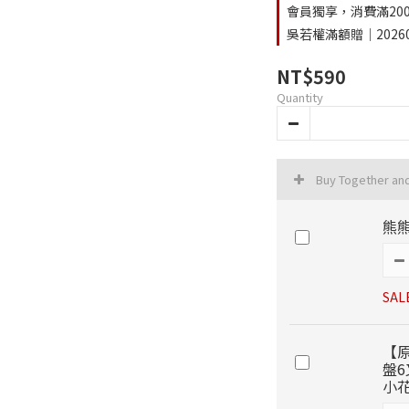
會員獨享，消費滿2000
吳若權滿額贈｜202607
NT$590
Quantity
Buy Together an
熊熊
SAL
【
盤6
小