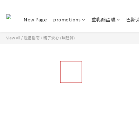
New Page
promotions
重乳酪蛋糕
巴斯
View All
/
送禮指南
/
親子安心 (無麩質)