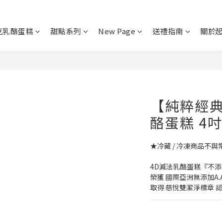
克乳酪蛋糕
甜點系列
New Page
送禮指南
關於
【純粹經
酪蛋糕 4
★冷藏 / 冷凍商品不
4D減法乳酪蛋糕『不
榮獲 國際亞洲無添加A.
取得 慈悅雙潔淨標章 