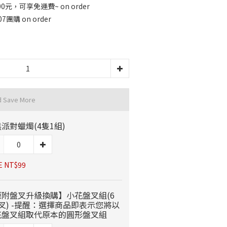
元，可享免運費~ on order
團購 on order
d Save More
派對蠟燭(4隻1組)
E NT$99
原附盤叉升級換購】小花盤叉組(6
叉) -提醒：選擇商品即表示您將以
花盤叉組取代原本的圓形盤叉組