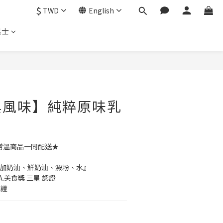
$
TWD
English
起士
BUY NOW
典風味】純粹原味乳
吋
與常溫商品一同配送★
添加奶油、鮮奶油、澱粉、水』
A.美食獎 三星 認證
認證