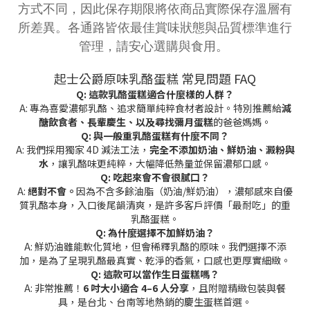
方式不同，因此保存期限將依商品實際保存溫層有
所差異。各通路皆依最佳賞味狀態與品質標準進行
管理，請安心選購與食用。
起士公爵原味乳酪蛋糕 常見問題 FAQ
Q: 這款乳酪蛋糕適合什麼樣的人群？
A: 專為喜愛濃郁乳酪、追求簡單純粹食材者設計。特別推薦給
減
醣飲食者、長輩慶生、以及尋找彌月蛋糕
的爸爸媽媽。
Q: 與一般重乳酪蛋糕有什麼不同？
A: 我們採用獨家 4D 減法工法，
完全不添加奶油、鮮奶油、澱粉與
水
，讓乳酪味更純粹，大幅降低熱量並保留濃郁口感。
Q: 吃起來會不會很膩口？
A:
絕對不會。
因為不含多餘油脂（奶油/鮮奶油），濃郁感來自優
質乳酪本身，入口後尾韻清爽，是許多客戶評價「最耐吃」的重
乳酪蛋糕。
Q: 為什麼選擇不加鮮奶油？
A: 鮮奶油雖能軟化質地，但會稀釋乳酪的原味。我們選擇不添
加，是為了呈現乳酪最真實、乾淨的香氣，口感也更厚實細緻。
Q: 這款可以當作生日蛋糕嗎？
A: 非常推薦！
6 吋大小適合 4–6 人分享
，且附贈精緻包裝與餐
具，是台北、台南等地熱銷的慶生蛋糕首選。