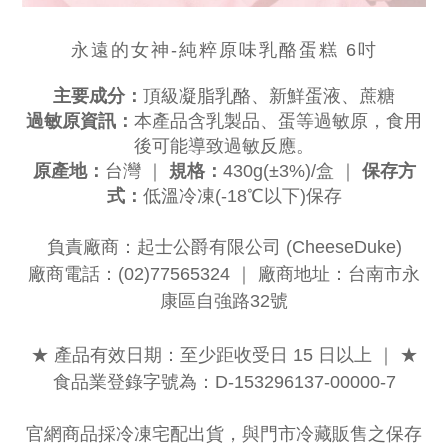
永遠的女神-純粹原味乳酪蛋糕 6吋
主要成分：
頂級凝脂乳酪、新鮮蛋液、蔗糖
過敏原資訊：
本產品含乳製品、蛋等過敏原，食用
後可能導致過敏反應。
原產地：
台灣 ｜
規格：
430g(±3%)/盒 ｜
保存方
式：
低溫冷凍(-18℃以下)保存
負責廠商：起士公爵有限公司 (CheeseDuke)
廠商電話：(02)77565324 ｜ 廠商地址：台南市永
康區自強路32號
★ 產品有效日期：至少距收受日 15 日以上 ｜ ★
食品業登錄字號為：D-153296137-00000-7
官網商品採冷凍宅配出貨，與門市冷藏販售之保存