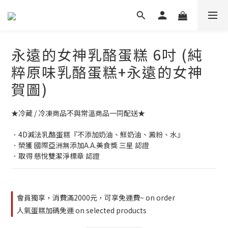
永遠的女神乳酪蛋糕 6吋 (純
粹原味乳酪蛋糕+永遠的女神
賀圖)
★冷藏 / 冷凍商品不與常溫商品一同配送★
．4D減法乳酪蛋糕『不添加奶油、鮮奶油、澱粉、水』
．榮獲 國際亞洲無添加A.A.美食獎 三星 認證
．取得 慈悅雙潔淨標章 認證
會員獨享，消費滿2000元，可享免運費~ on order
人氣蛋糕加碼免運 on selected products