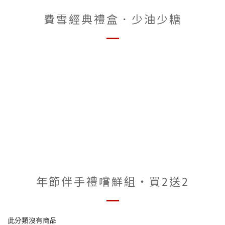
費雪經典禮盒．少油少糖
年節伴手禮嚐鮮組‧買2送2
此分類沒有商品