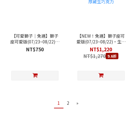
【可愛獅子｜免運】獅子
【NEW！免運】獅子座可
座可愛版(07/23~08/22)‧
愛版(07/23~08/22)‧生日
生日快樂乳酪蛋糕 (純粹原
快樂乳酪蛋糕 (純粹原味乳
NT$750
NT$1,220
味乳酪蛋糕+獅子座專屬祝
酪蛋糕+獅子座專屬祝福賀
NT$1,270
9.6折
福賀圖)
圖)+ 80厚藏生巧克力
1
2
»