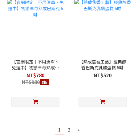
【官網限定｜不用湊單、
【熟成焦香工藝】經典醇
免運中】初戀草莓熟成巴
香巴斯克乳酪蛋糕 6吋
斯克 6吋
NT$780
NT$520
NT$980
8折
1
2
»