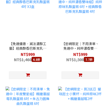
【免運優惠．減法濃醇工
【官網限定｜不用湊單、
藝】經典醇香巴斯克乳酪
免運中・純粹濃香雙味
蛋糕 4吋 X3盒
組】純粹原味乳酪蛋糕 6
NT$999
NT$999
吋 + 經典醇香巴斯克乳酪
NT$1,460
NT$1,300
6.8折
7.7折
蛋糕 4吋