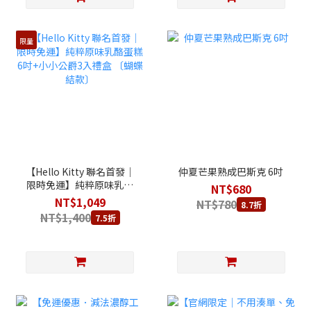
限量
【Hello Kitty 聯名首發│
仲夏芒果熟成巴斯克 6吋
限時免運】純粹原味乳酪
NT$680
蛋糕 6吋+小小公爵3入禮
NT$1,049
NT$780
8.7折
盒 〔蝴蝶結款〕
NT$1,400
7.5折