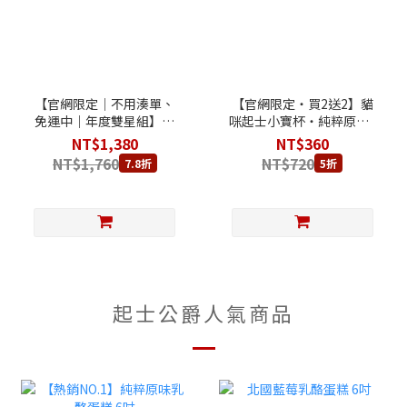
【官網限定｜不用湊單、
【官網限定‧買2送2】貓
免運中｜年度雙星組】楓
咪起士小寶杯‧純粹原味2
糖蔓越莓乳酪蛋糕 6吋 +
杯 + 楓糖蔓越莓2杯
NT$1,380
NT$360
朱古力圓舞曲乳酪蛋糕 6
NT$1,760
NT$720
7.8折
5折
吋
起士公爵人氣商品