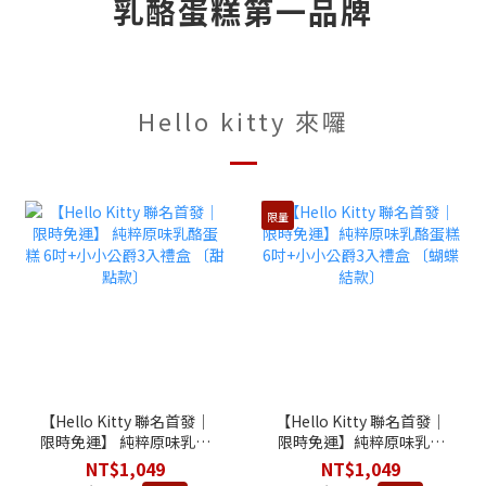
乳酪蛋糕第一品牌
Hello kitty 來囉
限量
【Hello Kitty 聯名首發│
【Hello Kitty 聯名首發│
限時免運】 純粹原味乳酪
限時免運】純粹原味乳酪
蛋糕 6吋+小小公爵3入禮
蛋糕 6吋+小小公爵3入禮
NT$1,049
NT$1,049
盒 〔甜點款〕
盒 〔蝴蝶結款〕