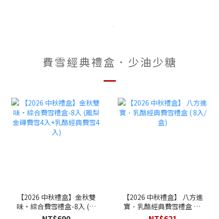
費雪經典禮盒．少油少糖
【2026 中秋禮盒】金秋雙
【2026 中秋禮盒】 八方進
味‧綜合費雪禮盒-8入 (鳳
寶．乳酪經典費雪禮盒 ( 8
梨金磚費雪4入+乳酪經典
入/盒)
NT$690
NT$621