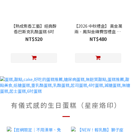
【熟成焦香工藝】經典醇
【2026 中秋禮盒】 黃金萬
香巴斯克乳酪蛋糕 6吋
兩．鳳梨金磚費雪禮盒 ( 5
入/盒 )
NT$520
NT$480
有儀式感的生日蛋糕（星座烙印）