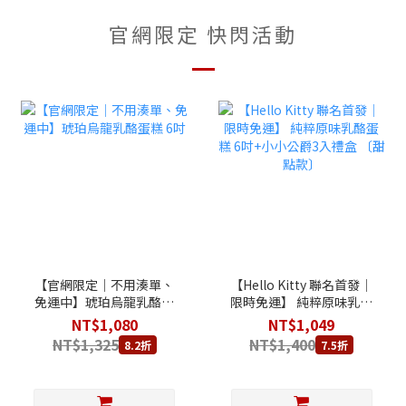
官網限定 快閃活動
【官網限定｜不用湊單、
【Hello Kitty 聯名首發│
免運中】琥珀烏龍乳酪蛋
限時免運】 純粹原味乳酪
糕 6吋
蛋糕 6吋+小小公爵3入禮
NT$1,080
NT$1,049
盒 〔甜點款〕
NT$1,325
NT$1,400
8.2折
7.5折