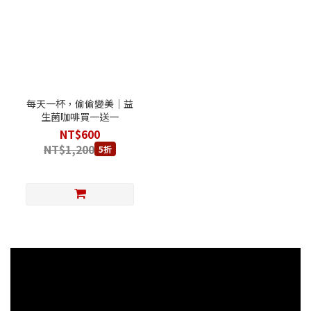
每天一杯，偷偷變美｜益
生菌咖啡買一送一
NT$600
NT$1,200
5折