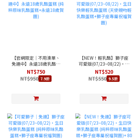
【官網限定｜不用湊單、
【NEW！輕乳酪】獅子座
免運中】永遠18歲乳酪蛋
可愛版(07/23~08/22)‧生
糕 (純粹原味乳酪蛋糕+永
日快樂輕乳酪蛋糕 (天使親
NT$750
NT$520
遠18歲賀圖)
吻輕乳酪蛋糕+獅子座專屬
NT$950
NT$550
7.9折
9.5折
祝福賀圖)