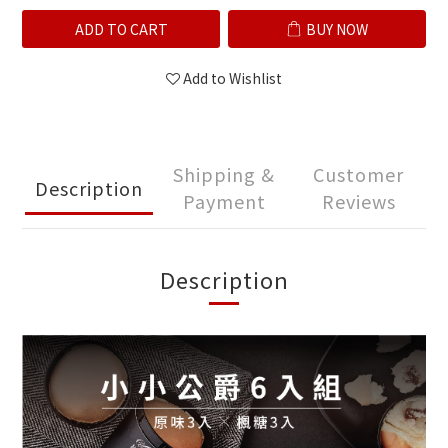
ADD TO CART
BUY NOW
Add to Wishlist
Shipping &
Customer
Description
Payment
Reviews
Description