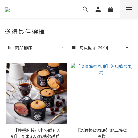
送禮最佳選擇
商品排序
每頁顯示 24 個
【雙重純粹小小公爵 6 入
【溫潤蜂蜜風味】經典蜂蜜
組】 原味 3入/楓糖蔓越莓 3
蛋糕