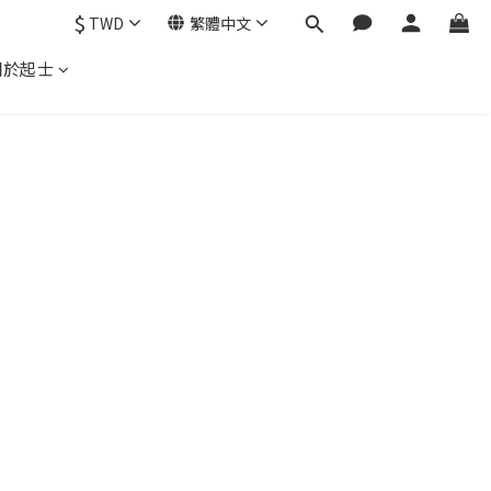
$
TWD
繁體中文
關於起士