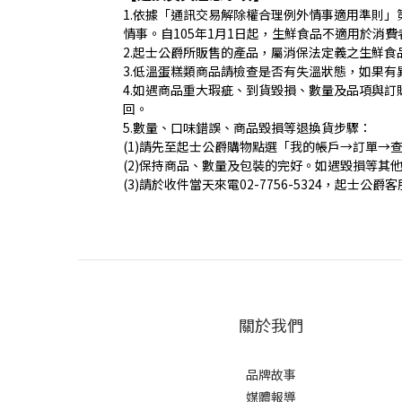
1.依據「通訊交易解除權合理例外情事適用準則
情事。自105年1月1日起，生鮮食品不適用於消費
2.起士公爵所販售的產品，屬消保法定義之生鮮
3.低溫蛋糕類商品請檢查是否有失溫狀態，如果有
4.如遇商品重大瑕疵、到貨毀損、數量及品項與
回。
5.數量、口味錯誤、商品毀損等退換貨步驟：
(1)請先至起士公爵購物點選「我的帳戶→訂單→
(2)保持商品、數量及包裝的完好。如遇毀損等其
(3)請於收件當天來電02-7756-5324，起士公
關於我們
品牌故事
媒體報導