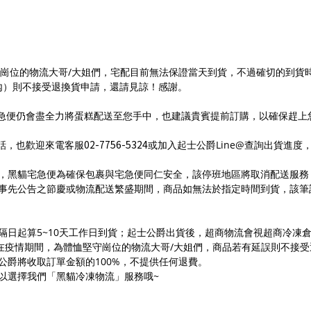
守崗位的物流大哥/大姐們，宅配目前無法保證當天到貨，不過確切的到貨
內）則不接受退換貨申請，還請見諒！感謝。
宅急便仍會盡全力將蛋糕配送至您手中，也建議貴賓提前訂購，以確保趕上您
02-7756-5324
話，也歡迎來電客服
或加入起士公爵Line@查詢出貨進
，黑貓宅急便為確保包裹與宅急便同仁安全，該停班地區將取消配送服務
事先公告之節慶或物流配送繁盛期間，商品如無法於指定時間到貨，該筆
隔日起算5~10天工作日到貨；起士公爵出貨後，超商物流會視超商冷凍
而在疫情期間，為體恤堅守崗位的物流大哥/大姐們，商品若有延誤則不接
公爵將收取訂單金額的100%，不提供任何退費。
以選擇我們「黑貓冷凍物流」服務哦~