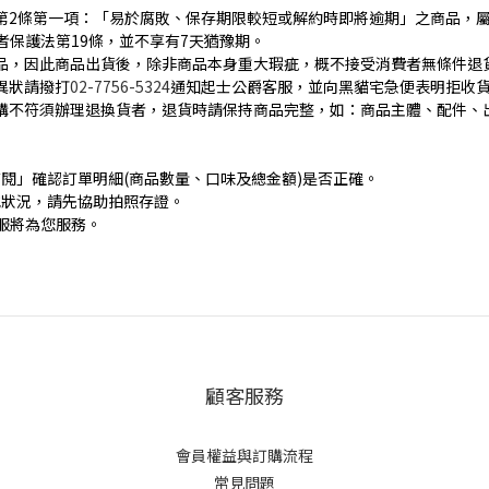
」第2條第一項：「易於腐敗、保存期限較短或解約時即將逾期」之商品，屬
者保護法第19條，並不享有7天猶豫期。
食品，因此商品出貨後，除非商品本身重大瑕疵，概不接受消費者無條件退
異狀請撥打
02-7756-5324
通知起士公爵客服，並向黑貓宅急便表明拒收
訂購不符須辦理退換貨者，退貨時請保持商品完整，如：商品主體、配件、
查閱」確認訂單明細(商品數量、口味及總金額)是否正確。
他狀況，請先協助拍照存證。
爵客服將為您服務。
顧客服務
會員權益與訂購流程
常見問題