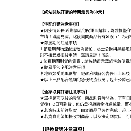
【
網站開放訂購的時間最長為60天
】
【宅配訂購注意事項】
★因疫情延長,近期物流宅配運量超載，為體恤堅
主唷！還請見諒。此段期間商品若有延誤（1-2天
★節慶期間注意事項
1.節慶期間物流配送較為繁忙，起士公爵與黑貓
則不接受退換貨申請，還請見諒！感謝。
2.節慶期間到貨的貴賓，請協助留意黑貓宅急便電
★颱風季節宅配注意事項
各地區如受颱風影響，經政府機關公告停止上班後
★以上三點配合黑貓宅急便物流狀況，起士公爵已
【全家取貨訂購注意事項】
★選擇超商取貨的貴賓，商品到貨時間為，下單日
貨後1~3日可到貨，但仍需視超商物流運載量。
★若逾時未前往取貨，由於商品已製作完成，起士
★若貴賓期望加快收到商品，以及決定到貨日，可
退換貨與注意事項
【
】