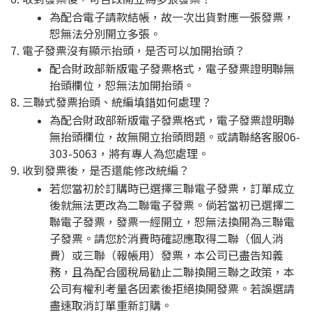
為配合電子請款結帳，故一次出貨對應一張發票，
恕無法分別開立多張。
7. 電子發票沒有顯示抬頭，是否可以加開抬頭？
配合財政部新版電子發票格式，電子發票證明聯無
抬頭欄位，恕無法加開抬頭。
8. 三聯式發票抬頭、統編填錯如何處理？
為配合財政部新版電子發票格式，電子發票證明聯
無抬頭欄位，故無開立抬頭問題。或請聯絡客服06-
303-5063，將有專人為您處理。
9. 收到發票後，是否還能修改統編？
若您當初於訂購時已選擇三聯電子發票，訂單成立
後就無法更改為二聯電子發票。倘若當初已選擇二
聯電子發票，發票一經開立，恕無法換開為三聯電
子發票。請您於消費時確認應取得二聯（個人消
費）或三聯（報帳用）發票，本公司已盡告知義
務，且為配合國稅局勸止二聯換開三聯之政策，本
公司有權利考量各因素後拒絕換開發票。若誤選請
盡速取消訂單重新訂購。