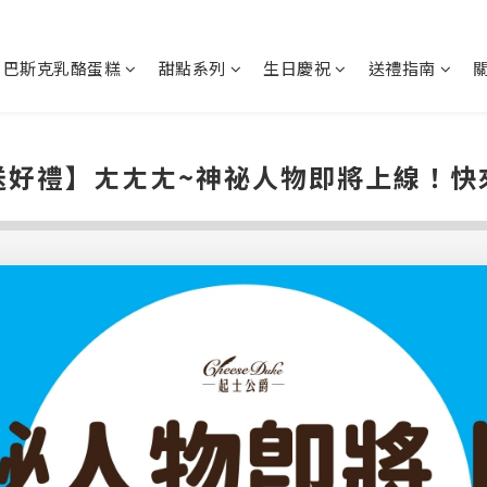
巴斯克乳酪蛋糕
甜點系列
生日慶祝
送禮指南
送好禮】ㄤㄤㄤ~神祕人物即將上線！快