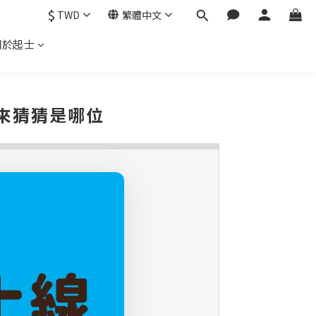
$
TWD
繁體中文
關於起士
來猜猜是哪位