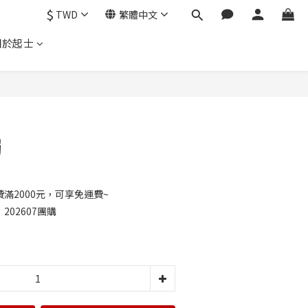
$
TWD
繁體中文
關於起士
立即購買
燭
滿2000元，可享免運費~
02607團購