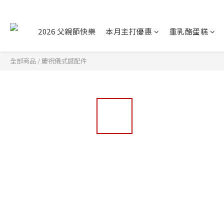
2026 父親節快樂
本月主打優惠
重乳酪蛋糕
全部商品
/
慶祝儀式感配件