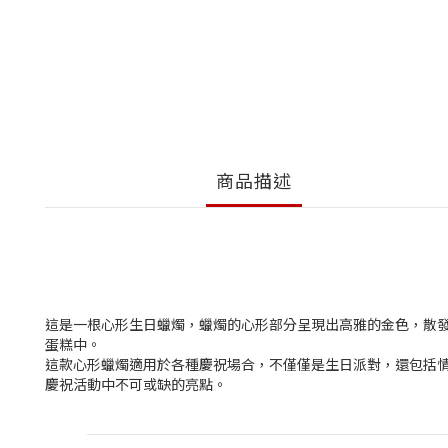
商品描述
這是一根心形生日蠟燭，蠟燭的心形部分呈現出高雅的金色，散
蛋糕中。
這款心形蠟燭適用於各種慶祝場合，不僅僅是生日派對，還包括
慶祝活動中不可或缺的亮點。