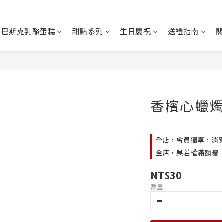
巴斯克乳酪蛋糕
甜點系列
生日慶祝
送禮指南
香檳心蠟
全店，會員獨享，消費
全店，吳若權滿額贈｜2
NT$30
數量