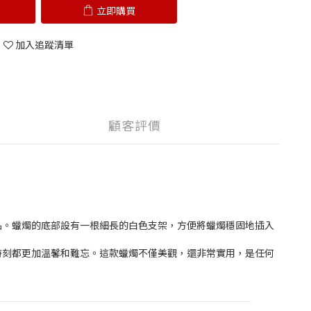
立即購買
加入追蹤清單
顧客評價
品。蠟燭的底部設有一根細長的白色支架，方便將蠟燭穩固地插入
時刻都更加溫馨和難忘。這款蠟燭不僅美觀，還非常實用，是任何