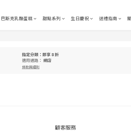
巴斯克乳酪蛋糕
甜點系列
生日慶祝
送禮指南
指定分類：即享 8 折
適用通路：
網店
條款與細則
顧客服務