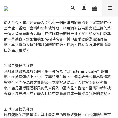
從古至今，滿月酒是華人文化中一個傳統的節慶習俗。尤其是在中
國大陸、香港、臺灣和新加坡等地，滿月酒被視為嬰兒誕生後的第
一個大型家庭慶祝活動。在這個特殊的日子裡，父母和家人們會準
備一些美食、水果和糖果來招待來賓，其中最重要的當屬滿月蛋
糕。本文將深入探討滿月蛋糕的來源、種類、特點以及如何選擇最
佳的滿月蛋糕。
1. 滿月蛋糕的來源
滿月蛋糕最初源於英國，是一種名為“Christening Cake”的甜
點。在英國傳統上，當一個嬰兒出生後，一個宗教儀式稱為洗禮將
會舉行。而在洗禮之後的第一次慶祝活動上，人們會吃到這種蛋
糕。滿月蛋糕隨著移民的到來傳入中國大陸、香港、臺灣和新加坡
等華人聚居地，並在華人社區中逐漸演變成一種獨具特色的甜點。
2. 滿月蛋糕的種類
滿月蛋糕的種類繁多，其中最常見的是歐式蛋糕、中式蛋糕和榮華