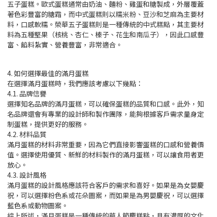
五子蛋糕。歐式蛋糕通常由奶油、麵粉、雞蛋和糖製成，外層覆蓋
著色彩豐富的糖霜，而中式蛋糕則以糯米粉、豆沙和芝麻為主要材
料，口感軟糯。榮華五子蛋糕則是一種傳統的中式糕點，其主要材
料為五種堅果（核桃、杏仁、榛子、花生和南瓜子），因此口感豐
富、餡料紮實、營養豐富，非常適合。
4. 如何選擇最佳的滿月蛋糕
在選擇滿月蛋糕時，我們應該考慮以下幾點：
4.1. 品牌信譽
選擇知名品牌的滿月蛋糕，可以確保蛋糕的品質和口感。此外，知
名品牌還會有專業的設計師和製作團隊，能夠根據客戶需求量身定
制蛋糕，提供更好的服務。
4.2. 材料品質
滿月蛋糕的材料非常重要，因為它們直接影響蛋糕的口感和營養價
值。選擇使用優質、新鮮的材料製作的滿月蛋糕，可以讓食用者更
放心。
4.3. 設計風格
滿月蛋糕的設計風格應該符合客戶的需求和喜好。如果是為女嬰慶
祝，可以選擇粉色系或花朵圖案，而如果是為男嬰慶祝，可以選擇
藍色系或動物圖案。
綜上所述，滿月蛋糕是一種傳統的華人節慶糕點，具有濃厚的文化