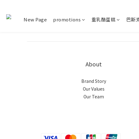
New Page
promotions
重乳酪蛋糕
巴斯
About
Brand Story
Our Values
Our Team