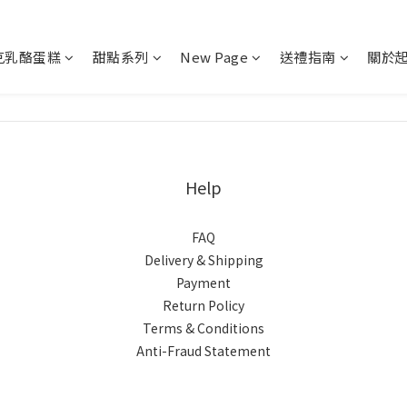
克乳酪蛋糕
甜點系列
New Page
送禮指南
關於
Help
FAQ
Delivery & Shipping
Payment
Return Policy
Terms & Conditions
Anti-Fraud Statement