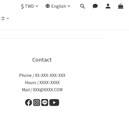
$
TWD
English
起士
Contact
Phone / XX-XXX-XXX-XXX
Hours / XXXX-XXXX
Mail / XXX@XXXX.COM