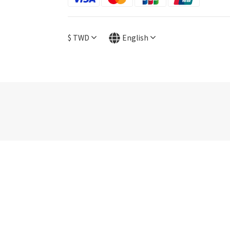
$
TWD
English