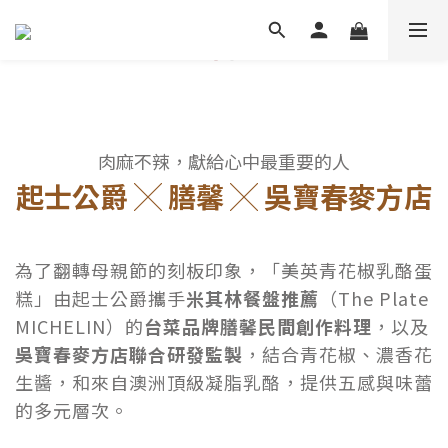
肉麻不辣，獻給心中最重要的人
起士公爵 ╳ 膳馨
╳
吳寶春麥方店
為了翻轉母親節的刻板印象，「美英青花椒乳酪蛋
糕」由起士公爵攜手
米其林餐盤推薦
（The Plate
MICHELIN）的
台菜品牌膳馨民間創作料理
，以及
吳寶春麥方店聯合研發監製
，結合青花椒、濃香花
生醬，和來自澳洲頂級凝脂乳酪，提供五感與味蕾
的多元層次。