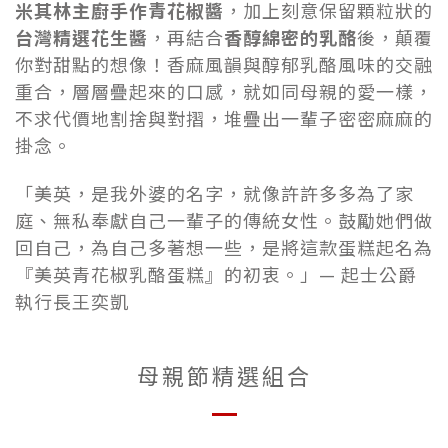
米其林主廚手作青花椒醬
，加上刻意保留顆粒狀的
台灣精選花生醬
，再結合
香醇綿密的乳酪
後，顛覆
你對甜點的想像！香麻風韻與醇郁乳酪風味的交融
重合，層層疊起來的口感，就如同母親的愛一樣，
不求代價地割捨與對摺，堆疊出一輩子密密麻麻的
掛念。
「美英，是我外婆的名字，就像許許多多為了家
庭、無私奉獻自己一輩子的傳統女性。鼓勵她們做
回自己，為自己多著想一些，是將這款蛋糕起名為
『美英青花椒乳酪蛋糕』的初衷。」— 起士公爵
執行長王奕凱
母親節精選組合