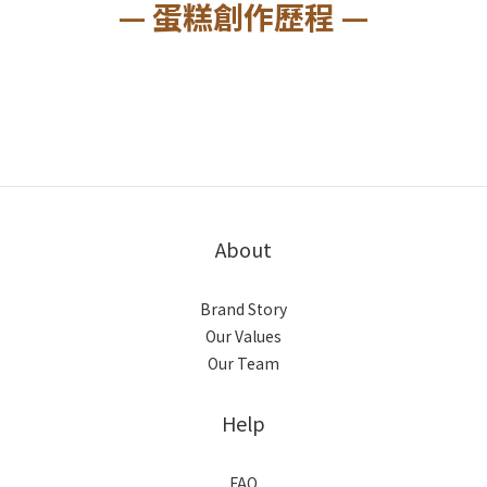
— 蛋糕創作歷程 —
About
Brand Story
Our Values
Our Team
Help
FAQ