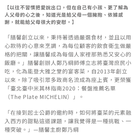
【以往不習慣把愛說出口，但在自己有小孩、更了解為
人父母的心之後，知道光是給父母一個擁抱、依據感
謝，就能給父母很大的安慰。】
「膳馨創立以來，秉持著透過嚴選食材，並且以用
心款待的心意來烹調，為每位顧客的飲食衛生做嚴
格的把關，讓膳馨成為每個人家裡那熟悉又安心的
飯廳。」膳馨創辦人鄭乃綱師傅立志將臺灣庶民小
吃，化為能登大雅之堂的宴客菜，自2013年創立
以來，除了吸引眾多政商名流成為座上賓，更榮獲
「
臺
北臺中米其林指南2020：餐盤推薦名單
（The Plate MICHELIN）」。
「在接到起士公爵的邀約時，如何將臺菜的元素融
入西方的甜點這道課題，讓我覺得是一種挑戰、一
種突破。」—膳馨主廚鄭乃綱