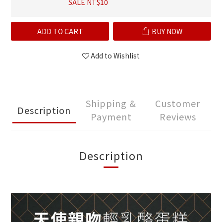
SALE NT$10
ADD TO CART
BUY NOW
Add to Wishlist
Shipping &
Customer
Description
Payment
Reviews
Description