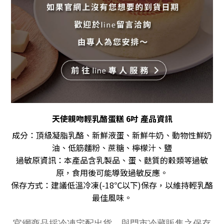
天使親吻輕乳酪蛋糕 6吋 產品資訊
成分：頂級凝脂乳酪、新鮮液蛋、新鮮牛奶、動物性鮮奶
油、低筋麵粉、蔗糖、檸檬汁、鹽
過敏原資訊：本產品含乳製品、蛋、麩質的穀類等過敏
原，食用後可能導致過敏反應。
保存方式：建議低溫冷凍(-18℃以下)保存，以維持輕乳酪
最佳風味。
官網商品採冷凍宅配出貨，與門市冷藏販售之保存