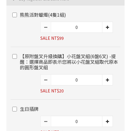
熊熊派對蠟燭(4隻1組)
SALE NT$99
【原附盤叉升級換購】小花盤叉組(6盤6叉) -提
醒：選擇商品即表示您將以小花盤叉組取代原本
的圓形盤叉組
SALE NT$20
生日插牌