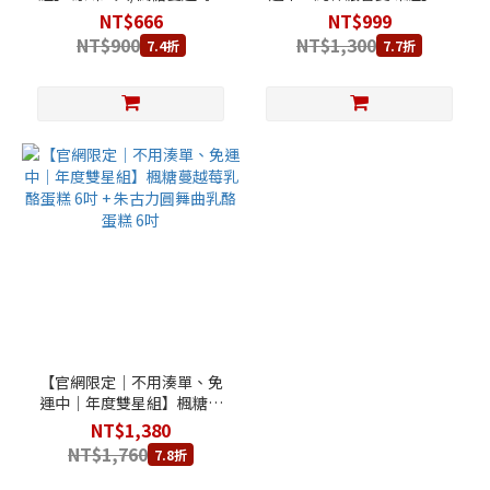
入
粹原味乳酪蛋糕 6吋 + 經典醇
NT$666
NT$999
香巴斯克乳酪蛋糕 4吋
NT$900
NT$1,300
7.4折
7.7折
【官網限定｜不用湊單、免
運中｜年度雙星組】楓糖蔓
越莓乳酪蛋糕 6吋 + 朱古力圓
NT$1,380
舞曲乳酪蛋糕 6吋
NT$1,760
7.8折