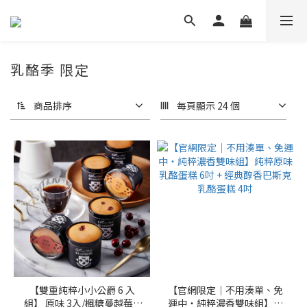
乳酪季 限定
商品排序
每頁顯示 24 個
【雙重純粹小小公爵 6 入
【官網限定｜不用湊單、免
組】 原味 3入/楓糖蔓越莓 3
運中・純粹濃香雙味組】純