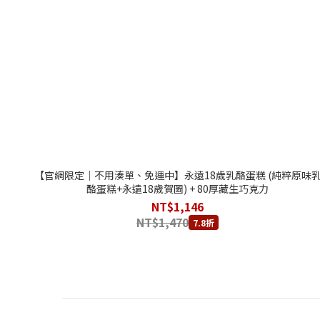
【官網限定｜不用湊單、免運中】永遠18歲乳酪蛋糕 (純粹原味
酪蛋糕+永遠18歲賀圖) + 80厚藏生巧克力
NT$1,146
NT$1,470
7.8折