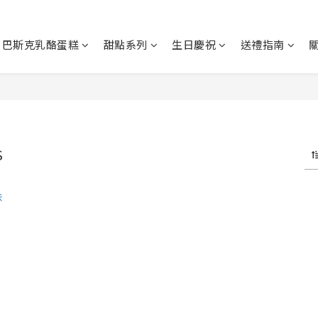
巴斯克乳酪蛋糕
甜點系列
生日慶祝
送禮指南
S