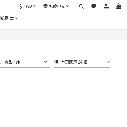
$
TWD
繁體中文
關於起士
商品排序
每頁顯示 24 個