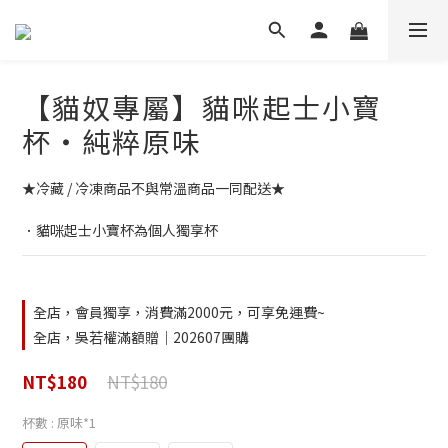
【貓奴專屬】貓咪起士小寶
杯‧純粹原味
★冷藏 / 冷凍商品不與常溫商品一同配送★
．貓咪起士小寶杯為個人獨享杯
全店，會員獨享，消費滿2000元，可享免運費~
全店，吳若權滿額贈｜202607團購
NT$180
NT$180
杯數
: 原味*1