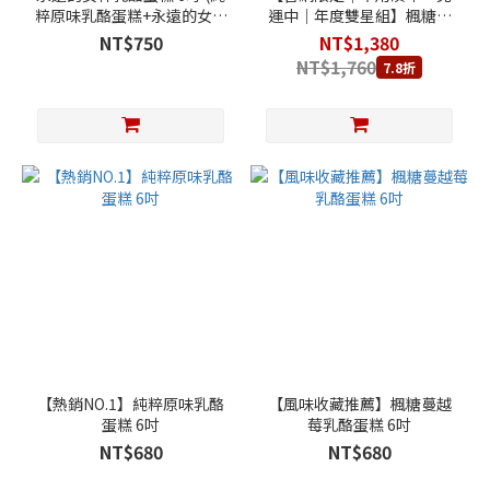
粹原味乳酪蛋糕+永遠的女神
運中｜年度雙星組】楓糖蔓
賀圖)
越莓乳酪蛋糕 6吋 + 朱古力圓
NT$750
NT$1,380
舞曲乳酪蛋糕 6吋
NT$1,760
7.8折
【熱銷NO.1】純粹原味乳酪
【風味收藏推薦】楓糖蔓越
蛋糕 6吋
莓乳酪蛋糕 6吋
NT$680
NT$680