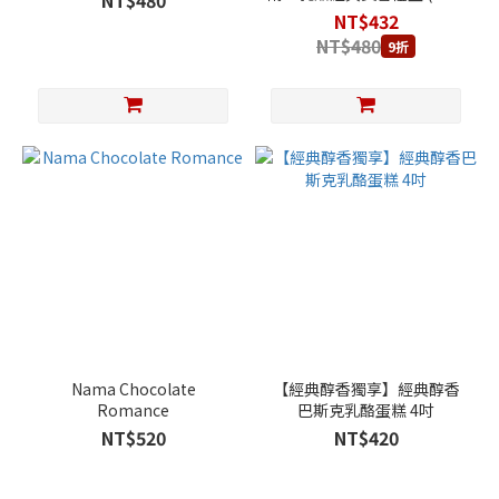
NT$480
盒)
NT$432
NT$480
9折
Nama Chocolate
【經典醇香獨享】經典醇香
Romance
巴斯克乳酪蛋糕 4吋
NT$520
NT$420