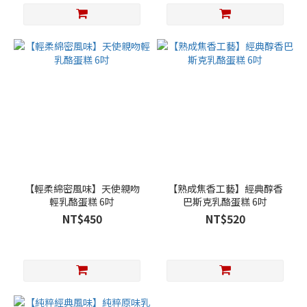
【輕柔綿密風味】天使親吻
【熟成焦香工藝】經典醇香
輕乳酪蛋糕 6吋
巴斯克乳酪蛋糕 6吋
NT$450
NT$520