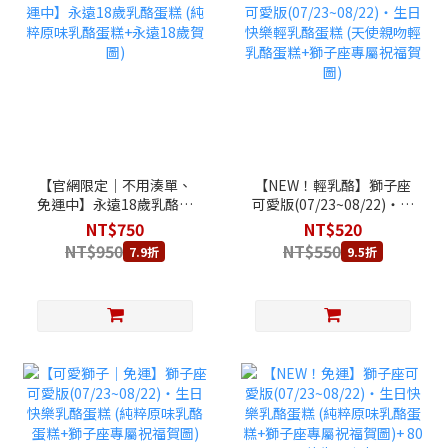
【官網限定｜不用湊單、
【NEW！輕乳酪】獅子座
免運中】永遠18歲乳酪蛋
可愛版(07/23~08/22)‧生
糕 (純粹原味乳酪蛋糕+永
日快樂輕乳酪蛋糕 (天使親
NT$750
NT$520
遠18歲賀圖)
吻輕乳酪蛋糕+獅子座專屬
NT$950
NT$550
7.9折
9.5折
祝福賀圖)