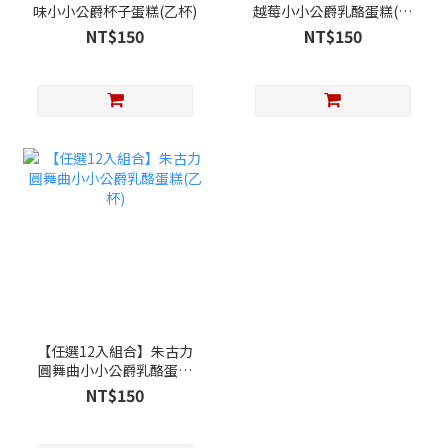
味小小公爵杯子蛋糕(乙杯)
越莓小小公爵乳酪蛋糕(乙
杯)
NT$150
NT$150
【任選12入組合】朱古力
圓舞曲小小公爵乳酪蛋糕
(乙杯)
NT$150