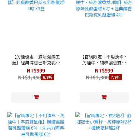
【免運優惠．減法濃醇工
【官網限定｜不用湊單、
藝】經典醇香巴斯克乳酪
免運中・純粹濃香雙味
蛋糕 4吋 X3盒
組】純粹原味乳酪蛋糕 6
NT$999
NT$999
吋 + 經典醇香巴斯克乳酪
NT$1,460
NT$1,300
6.8折
7.7折
蛋糕 4吋