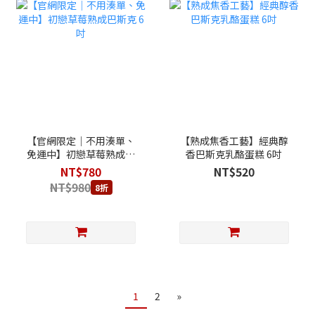
【官網限定｜不用湊單、
【熟成焦香工藝】經典醇
免運中】初戀草莓熟成巴
香巴斯克乳酪蛋糕 6吋
斯克 6吋
NT$780
NT$520
NT$980
8折
1
2
»