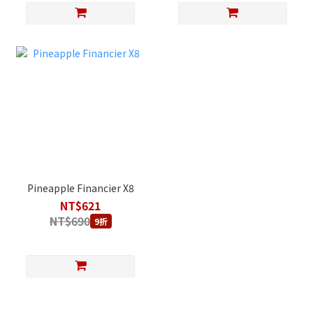
Pineapple Financier X8
NT$621
NT$690
9折