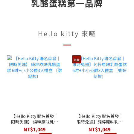
乳酪蛋糕第一品牌
Hello kitty 來囉
限量
【Hello Kitty 聯名首發│
【Hello Kitty 聯名首發│
限時免運】 純粹原味乳酪
限時免運】純粹原味乳酪
蛋糕 6吋+小小公爵3入禮
蛋糕 6吋+小小公爵3入禮
NT$1,049
NT$1,049
盒 〔甜點款〕
盒 〔蝴蝶結款〕