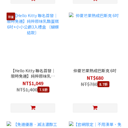
限量
【Hello Kitty 聯名首發│
仲夏芒果熟成巴斯克 6吋
限時免運】純粹原味乳酪
NT$680
蛋糕 6吋+小小公爵3入禮
NT$1,049
NT$780
8.7折
盒 〔蝴蝶結款〕
NT$1,400
7.5折