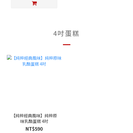
4吋蛋糕
【純粹經典風味】純粹原
味乳酪蛋糕 4吋
NT$590