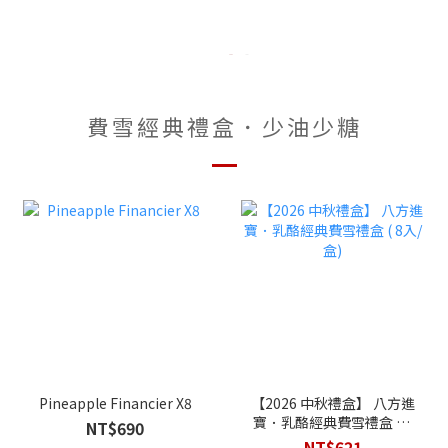
費雪經典禮盒．少油少糖
Pineapple Financier X8
【2026 中秋禮盒】 八方進
寶．乳酪經典費雪禮盒 ( 8
NT$690
入/盒)
NT$621