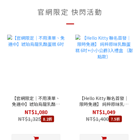
官網限定 快閃活動
【官網限定｜不用湊單、
【Hello Kitty 聯名首發│
免運中】琥珀烏龍乳酪蛋
限時免運】 純粹原味乳酪
糕 6吋
蛋糕 6吋+小小公爵3入禮
NT$1,080
NT$1,049
盒 〔甜點款〕
NT$1,325
NT$1,400
8.2折
7.5折