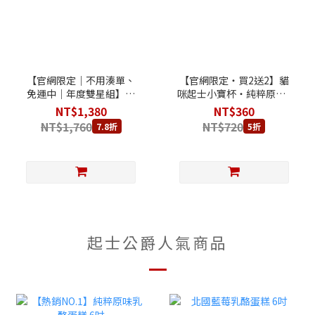
【官網限定｜不用湊單、
【官網限定‧買2送2】貓
免運中｜年度雙星組】楓
咪起士小寶杯‧純粹原味2
糖蔓越莓乳酪蛋糕 6吋 +
杯 + 楓糖蔓越莓2杯
NT$1,380
NT$360
朱古力圓舞曲乳酪蛋糕 6
NT$1,760
NT$720
7.8折
5折
吋
起士公爵人氣商品