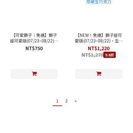
【可愛獅子｜免運】獅子
【NEW！免運】獅子座可
座可愛版(07/23~08/22)‧
愛版(07/23~08/22)‧生日
生日快樂乳酪蛋糕 (純粹原
快樂乳酪蛋糕 (純粹原味乳
NT$750
NT$1,220
味乳酪蛋糕+獅子座專屬祝
酪蛋糕+獅子座專屬祝福賀
NT$1,270
9.6折
福賀圖)
圖)+ 80厚藏生巧克力
1
2
»