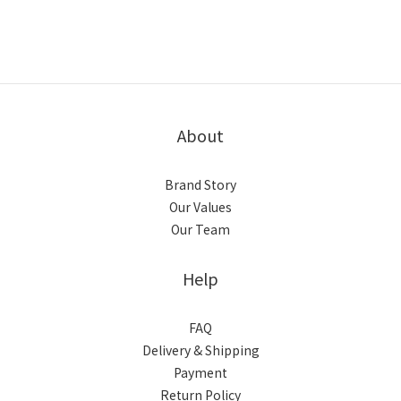
About
Brand Story
Our Values
Our Team
Help
FAQ
Delivery & Shipping
Payment
Return Policy