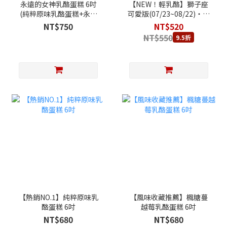
永遠的女神乳酪蛋糕 6吋
【NEW！輕乳酪】獅子座
(純粹原味乳酪蛋糕+永遠
可愛版(07/23~08/22)‧生
的女神賀圖)
日快樂輕乳酪蛋糕 (天使親
NT$750
NT$520
吻輕乳酪蛋糕+獅子座專屬
NT$550
9.5折
祝福賀圖)
【熱銷NO.1】純粹原味乳
【風味收藏推薦】楓糖蔓
酪蛋糕 6吋
越莓乳酪蛋糕 6吋
NT$680
NT$680