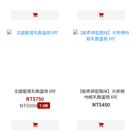
北國藍莓乳酪蛋糕 6吋
【輕柔綿密風味】天使親
吻輕乳酪蛋糕 6吋
NT$750
NT$450
NT$950
7.9折