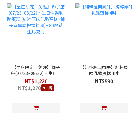
【星座限定．免運】獅子
【純粹經典風味】純粹原
座(07/23~08/22)‧生日快
味乳酪蛋糕 4吋
樂乳酪蛋糕 (純粹原味乳酪
NT$1,220
NT$590
蛋糕+獅子座專屬祝福賀
NT$1,270
9.6折
圖)+ 80厚藏生巧克力