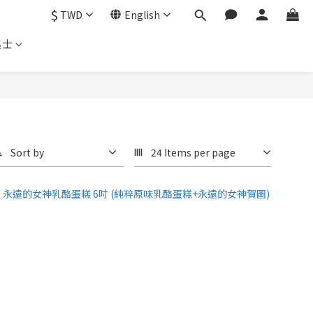
$
TWD
English
起士
Sort by
24 Items per page