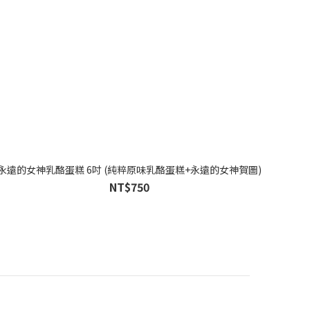
永遠的女神乳酪蛋糕 6吋 (純粹原味乳酪蛋糕+永遠的女神賀圖)
NT$750