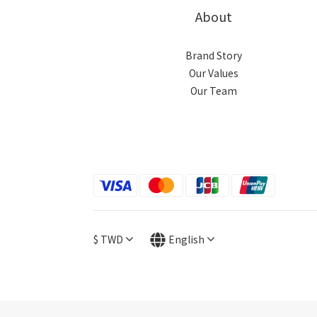
About
Brand Story
Our Values
Our Team
$
TWD
English