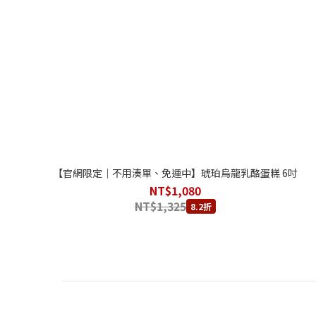
【官網限定｜不用湊單、免運中】琥珀烏龍乳酪蛋糕 6吋
NT$1,080
NT$1,325
8.2折