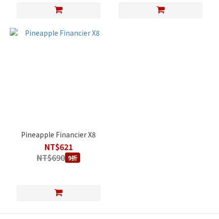
Pineapple Financier X8
NT$621
NT$690
9折