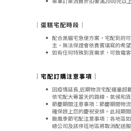
單筆訂單消費折扣後滿2000元以
｜蛋糕宅配時段｜
配合黑貓宅急便方案，宅配到府可
主，無法保證會依貴賓填寫的希望時
如有任何特殊到貨需求，可致電客服電話 
｜宅配訂購注意事項｜
因疫情延長,近期物流宅配運量超
依宅配大哥當天的路線、氣候和貨
節慶期間注意事項：節慶期間物流
確保趕上您的慶祝安排。此段期間
颱風季節宅配注意事項：各地區如
總公司及該停班地區將取消配送服