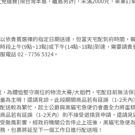
上免運費(限台灣本島，離島另計)，未滿2000元，單筆訂單
以依貴賓選擇的指定日期送達，但當天宅配到府時間，需
段上午(9點~13點)或下午(14點~18點)到達，需要
02 - 7756 5324。
載，為體恤堅守崗位的物流大哥/大姐們，宅配目前無法
量為主唷！還請見諒。此段期間商品若有延誤（1-2天
配送較為繁忙，起士公爵與黑貓宅急便仍會盡全力將蛋
商品若有延誤（1-2天內）則不接受退換貨申請，還請見
受颱風影響，經政府機關公告停止上班後，黑貓宅急便
務，包裹將延至下一個工作日進行配送哦！