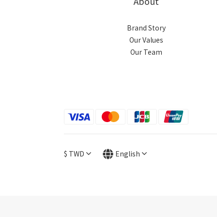
About
Brand Story
Our Values
Our Team
$
TWD
English