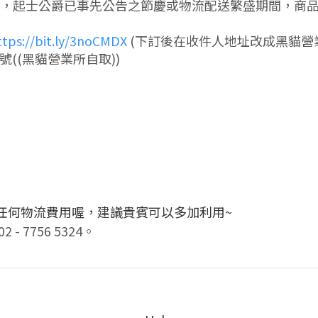
，起士公爵已事先公告之節慶或物流配送繁盛期間，商
ttps://bit.ly/3noCMDX
(下訂後在收件人地址改成黑貓營
號((黑貓營業所自取))
任何物流費用喔，建議貴賓可以多加利用~
7756 5324。