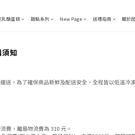
克乳酪蛋糕
甜點系列
New Page
送禮指南
關於
購須知
配運送，為了確保商品新鮮及配送安全，全程皆以低溫冷
流費，離島物流費為 310 元。