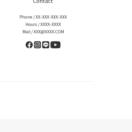
Contact
Phone / XX-XXX-XXX-XXX
Hours / XXXX-XXXX
Mail / XXX@XXXX.COM