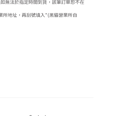
品如無法於指定時間到貨，該筆訂單恕不在
業所地址，再刮號填入"(黑貓營業所自