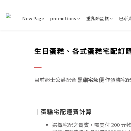
New Page
promotions
重乳酪蛋糕
巴斯
生日蛋糕、各式蛋糕宅配訂
目前起士公爵配合
黑貓宅急便
作蛋糕宅
｜蛋糕宅配運費計算｜
選擇宅配之貴賓，需支付 200 元物