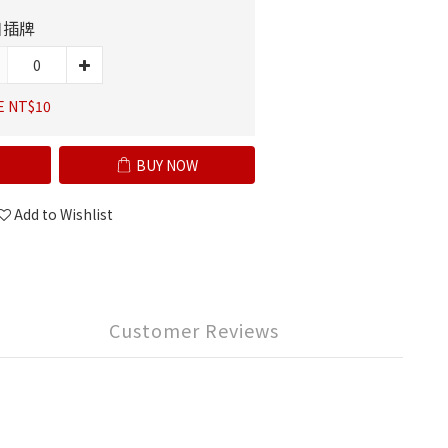
日插牌
E NT$10
BUY NOW
Add to Wishlist
Customer Reviews