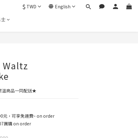
$
TWD
English
起士
BUY NOW
 Waltz
ke
與常溫商品一同配送★
元，可享免運費~ on order
團購 on order
080