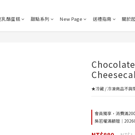
克乳酪蛋糕
甜點系列
New Page
送禮指南
關於
Chocolate
Cheeseca
★冷藏 / 冷凍商品不
會員獨享，消費滿2000
吳若權滿額贈｜202607
NT$880
NT$1,