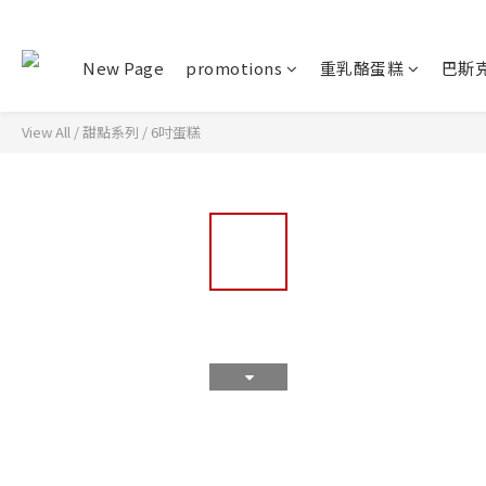
New Page
promotions
重乳酪蛋糕
巴斯
View All
/
甜點系列
/
6吋蛋糕