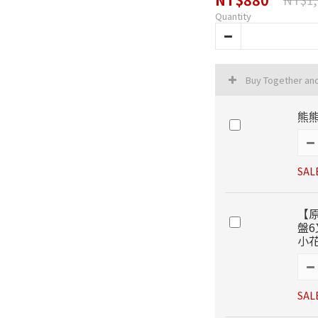
Quantity
Buy Together an
熊熊
SAL
【
盤6
小
SAL