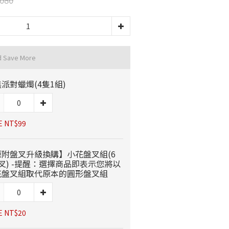
d Save More
派對蠟燭(4隻1組)
E NT$99
原附盤叉升級換購】小花盤叉組(6
叉) -提醒：選擇商品即表示您將以
花盤叉組取代原本的圓形盤叉組
E NT$20