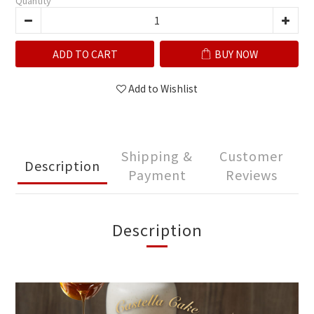
Quantity
ADD TO CART
BUY NOW
Add to Wishlist
Shipping &
Customer
Description
Payment
Reviews
Description