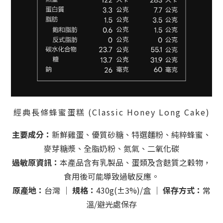
經典長條蜂蜜蛋糕 (Classic Honey Long Cake)
主要成分：
新鮮雞蛋、優質砂糖、特選麵粉、純粹蜂蜜、
麥芽糖漿、全脂奶粉、氮氣、二氧化碳
過敏原資訊：
本產品含有乳製品、蛋類及含麩質之穀物，
食用後可能導致過敏反應。
原產地：
台灣 ｜
規格：
430g(±3%)/盒 ｜
保存方式：
常
溫/避光處保存