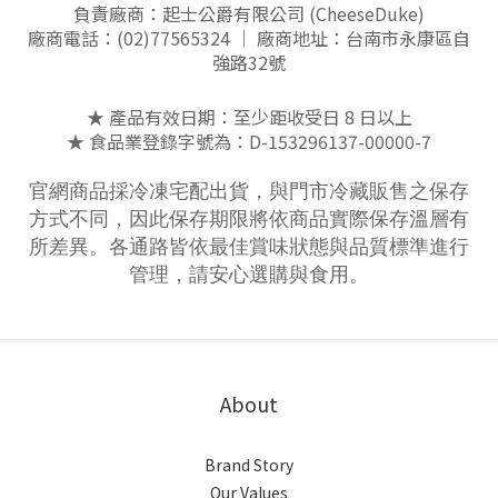
負責廠商：起士公爵有限公司 (CheeseDuke)
廠商電話：(02)77565324 ｜ 廠商地址：台南市永康區自
強路32號
★ 產品有效日期：至少距收受日 8 日以上
★ 食品業登錄字號為：D-153296137-00000-7
官網商品採冷凍宅配出貨，與門市冷藏販售之保存
方式不同，因此保存期限將依商品實際保存溫層有
所差異。各通路皆依最佳賞味狀態與品質標準進行
管理，請安心選購與食用。
About
Brand Story
Our Values