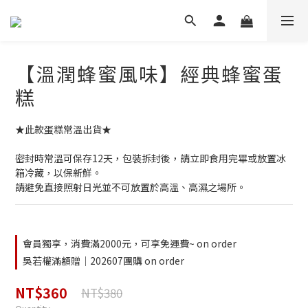
【溫潤蜂蜜風味】經典蜂蜜蛋
糕
★此款蛋糕常溫出貨★
密封時常溫可保存12天，包裝拆封後，請立即食用完畢或放置冰
箱冷藏，以保新鮮。
請避免直接照射日光並不可放置於高溫、高濕之場所。
會員獨享，消費滿2000元，可享免運費~ on order
吳若權滿額贈｜202607團購 on order
NT$360
NT$380